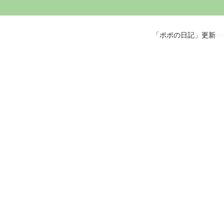
「ポポの日記」更新
NE